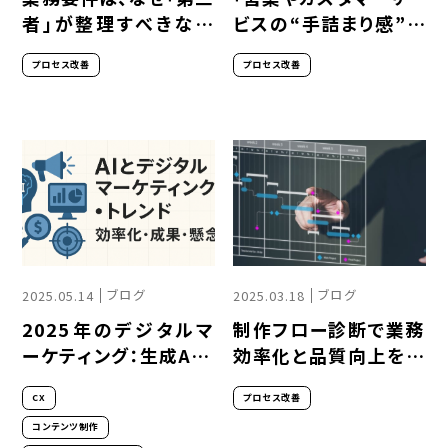
者」が整理すべきなの
ビスの“手詰まり感”を
か？システム開発が失
解消する ― AI活用の
プロセス改善
プロセス改善
敗する本当の理由
現実解」
ブログ
ブログ
2025.05.14
2025.03.18
2025年のデジタルマ
制作フロー診断で業務
ーケティング：生成AIと
効率化と品質向上を実
人間の共創が拓く新時
現
CX
プロセス改善
代
コンテンツ制作