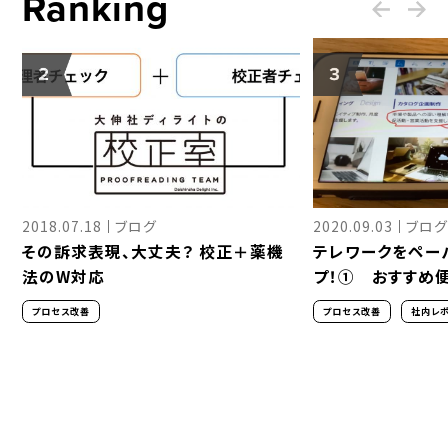
Ranking
2018.07.18
ブログ
2020.09.03
ブログ
る
その訴求表現、大丈夫？ 校正＋薬機
テレワークをペー
法のW対応
プ！① おすすめ
介
プロセス改善
プロセス改善
社内レ