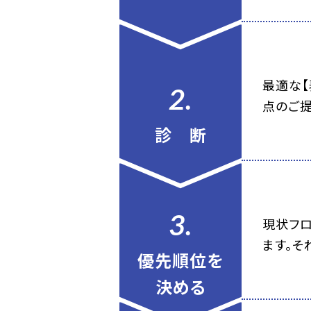
最適な【
2.
点のご提
診 断
3.
現状フ
ます。そ
優先順位を
決める