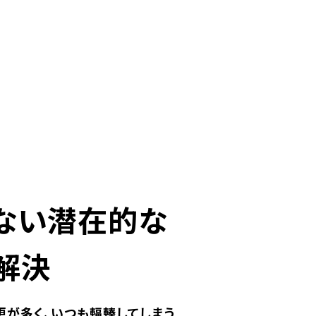
ない潜在的な
解決
が多く、いつも輻輳してしまう