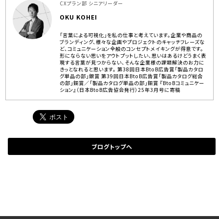
CXプラン部 シニアリーダー
OKU KOHEI
「言葉による可視化」を私の仕事と考えています。企業や商品の
ブランディング、様々な企画やプロジェクトのキャッチフレーズな
ど、コミュニケーション全般のコンセプトメイキングが得意です。
形にならない思いをアウトプットしたい、思いはあるけどうまく表
現する言葉が見つからない、そんな企業様の課題解決のお力に
きっとなれると思います。 第38回日本BtoB広告賞「製品カタロ
グ単品の部」銀賞 第39回日本BtoB広告賞「製品カタログ総合
の部」銅賞／「製品カタログ単品の部」銅賞 『BtoBコミュニケー
ション』（日本BtoB広告協会発行）25年3月号に寄稿
ブログトップへ