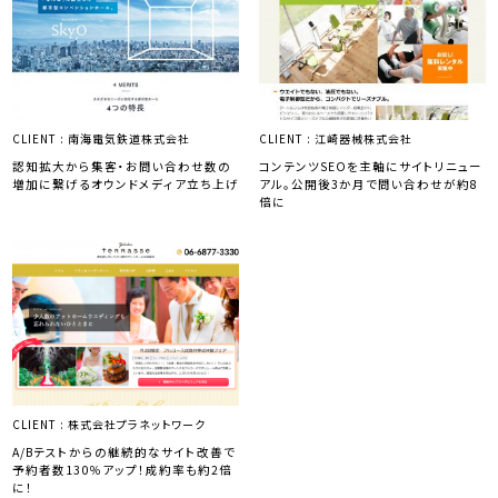
CLIENT :
南海電気鉄道株式会社
CLIENT :
江崎器械株式会社
認知拡大から集客・お問い合わせ数の
コンテンツSEOを主軸にサイトリニュー
増加に繋げるオウンドメディア立ち上げ
アル。公開後3か月で問い合わせが約8
倍に
CLIENT :
株式会社プラネットワーク
A/Bテストからの継続的なサイト改善で
予約者数130％アップ！成約率も約2倍
に！