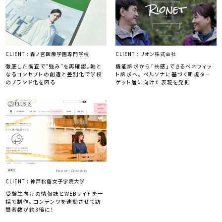
CLIENT :
森ノ宮医療学園専門学校
CLIENT :
リオン株式会社
徹底した調査で“強み”を再確認。軸と
機能訴求から「共感」できるベネフィッ
なるコンセプトの創造と差別化で学校
ト訴求へ。 ペルソナに基づく新規ター
のブランド化を図る
ゲット層に向けた表現を発掘
CLIENT :
神戸松蔭女子学院大学
受験生向けの情報誌とWEBサイトを一
括で制作。 コンテンツを連動させて訪
問者数が約3倍に！