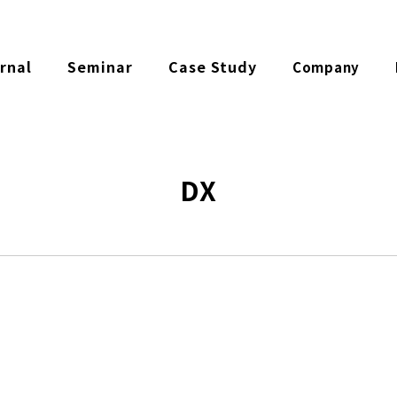
rnal
Seminar
Case Study
Company
DX