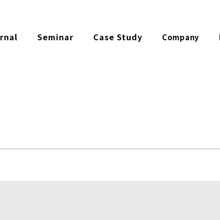
rnal
Seminar
Case Study
Company