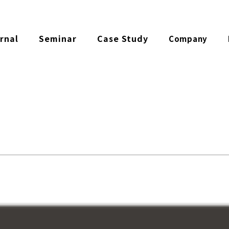
rnal
Seminar
Case Study
Company