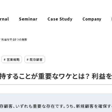
rnal
Seminar
Case Study
Company
 利益を守る8つの施策
# 営業戦略
# 既存顧客
持することが重要なワケとは？ 利益
存顧客、いずれも重要な存在です。うち、新規顧客を確保