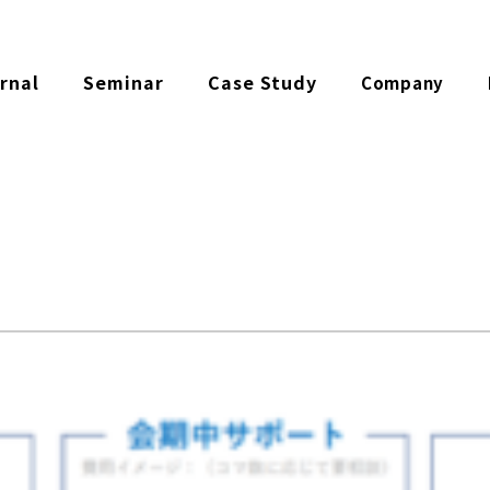
rnal
Seminar
Case Study
Company