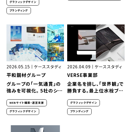
グラフィックデザイン
ブランディング
2026.05.15
ケーススタディ
2026.04.09
ケーススタディ
平和鋼材グループ
VERSE事業部
グループの「一気通貫」の
企業名を排し、「世界観」で
強みを可視化。 5社のシナ
勝負する。最上位水栓ブラ
ジーと誠実さを体現するブ
ンド「VERSE」の挑戦
WEBサイト構築・運営支援
グラフィックデザイン
ランディングを実現
グラフィックデザイン
ブランディング