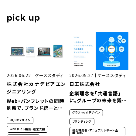
pick up
2026.06.22
ケーススタディ
2026.05.27
ケーススタディ
株式会社カナデビアエン
日工株式会社
ジニアリング
企業理念を「共通言語」
に。グループの未来を繋
Web・パンフレットの同時
ぐ、Corporate Identity
刷新で、ブランド統一と採
グラフィックデザイン
可視化資料の制作
用コミュニケーションを強
UI/UXデザイン
化。企業の実績と姿勢を伝
ブランディング
える4媒体リニューアル
WEBサイト構築・運営支援
統合報告書・アニュアルレポート企
画・制作