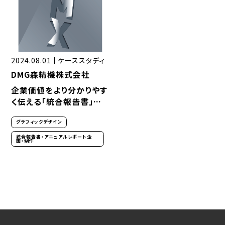
2024.08.01
ケーススタディ
DMG森精機株式会社
企業価値をより分かりやす
く伝える「統合報告書」制
作。品質担保・納期実現の
グラフィックデザイン
パートナーとしてプロジェ
クトをサポート
統合報告書・アニュアルレポート企
画・制作