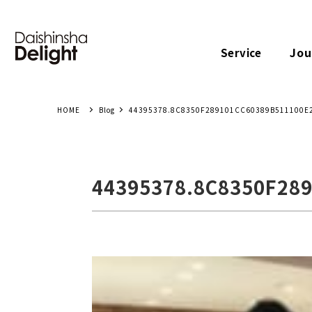
Jou
Service
Blog
44395378.8C8350F289101CC60389B511100E
44395378.8C8350F28