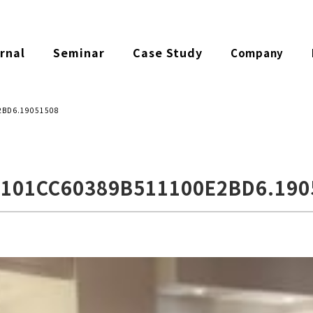
rnal
Seminar
Case Study
Company
2BD6.19051508
9101CC60389B511100E2BD6.190