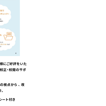
様にご好評をいた
、校正・校閲のサポ
 つの視点から 、 改
介。
シート付き